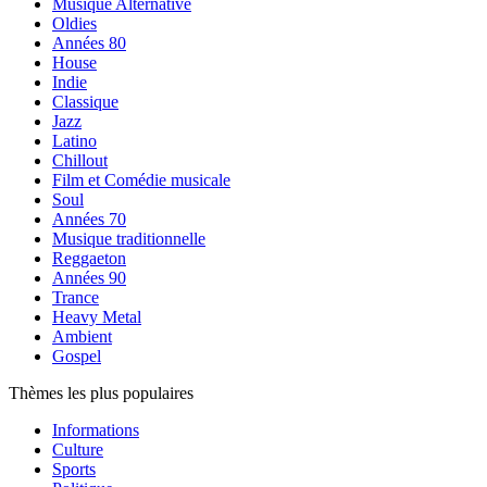
Musique Alternative
Oldies
Années 80
House
Indie
Classique
Jazz
Latino
Chillout
Film et Comédie musicale
Soul
Années 70
Musique traditionnelle
Reggaeton
Années 90
Trance
Heavy Metal
Ambient
Gospel
Thèmes les plus populaires
Informations
Culture
Sports