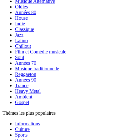
Musique Alternative
Oldies
Années 80
House
Indie
Classique
Jazz
Latino
Chillout
Film et Comédie musicale
Soul
Années 70
Musique traditionnelle
Reggaeton
Années 90
Trance
Heavy Metal
Ambient
Gospel
Thèmes les plus populaires
Informations
Culture
Sports