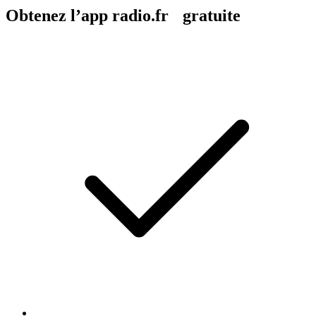
Obtenez l’app radio.fr gratuite