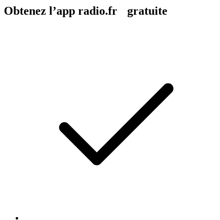
Obtenez l’app radio.fr gratuite