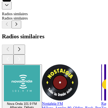
Radios similaires
Radios similaires
Radios similaires
Nostalgia FM
Rad
Nova Onda 101.9 FM
Albacete, Débats
Málaga, Années 80, Oldies, Rock, Pop
Tome