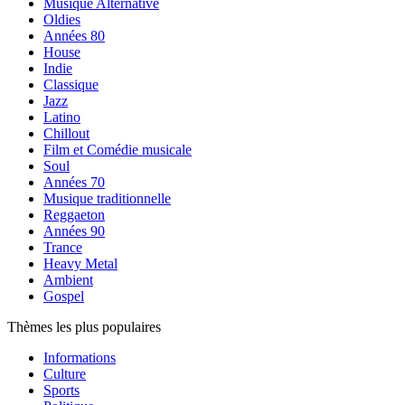
Musique Alternative
Oldies
Années 80
House
Indie
Classique
Jazz
Latino
Chillout
Film et Comédie musicale
Soul
Années 70
Musique traditionnelle
Reggaeton
Années 90
Trance
Heavy Metal
Ambient
Gospel
Thèmes les plus populaires
Informations
Culture
Sports