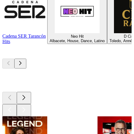
Cadena SER Tarancón
Neo Hit
D Ci
Albacete, House, Dance, Latino
Toledo, Année
Hits
Les meilleurs
podcasts
Les meilleurs
podcasts
Les meilleurs
podcasts