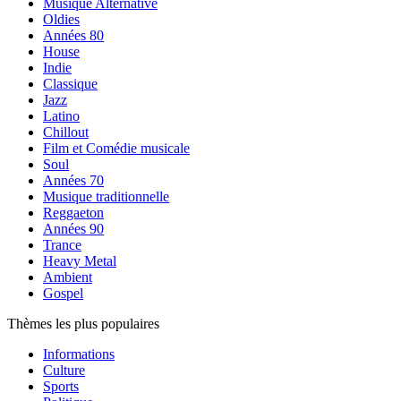
Musique Alternative
Oldies
Années 80
House
Indie
Classique
Jazz
Latino
Chillout
Film et Comédie musicale
Soul
Années 70
Musique traditionnelle
Reggaeton
Années 90
Trance
Heavy Metal
Ambient
Gospel
Thèmes les plus populaires
Informations
Culture
Sports