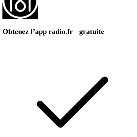
Obtenez l’app radio.fr gratuite