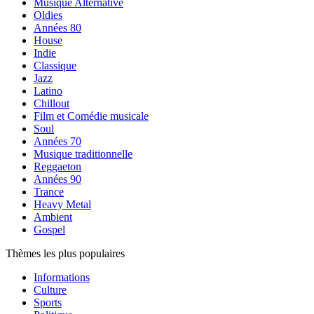
Musique Alternative
Oldies
Années 80
House
Indie
Classique
Jazz
Latino
Chillout
Film et Comédie musicale
Soul
Années 70
Musique traditionnelle
Reggaeton
Années 90
Trance
Heavy Metal
Ambient
Gospel
Thèmes les plus populaires
Informations
Culture
Sports