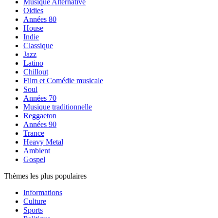
Musique Alternative
Oldies
Années 80
House
Indie
Classique
Jazz
Latino
Chillout
Film et Comédie musicale
Soul
Années 70
Musique traditionnelle
Reggaeton
Années 90
Trance
Heavy Metal
Ambient
Gospel
Thèmes les plus populaires
Informations
Culture
Sports