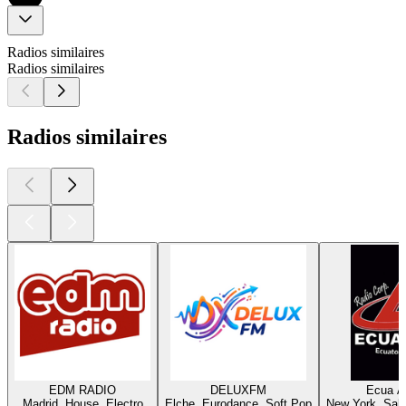
Radios similaires
Radios similaires
Radios similaires
EDM RADIO
DELUXFM
Ecua A
Madrid, House, Electro
Elche, Eurodance, Soft Pop
New York, Sals