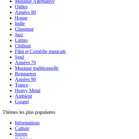
Musique Alternative
Oldies
Années 80
House
Indie
Classique
Jazz
Latino
Chillout
Film et Comédie musicale
Soul
Années 70
Musique traditionnelle
Reggaeton
Années 90
Trance
Heavy Metal
Ambient
Gospel
Thèmes les plus populaires
Informations
Culture
Sports