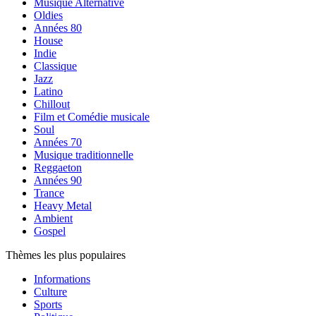
Musique Alternative
Oldies
Années 80
House
Indie
Classique
Jazz
Latino
Chillout
Film et Comédie musicale
Soul
Années 70
Musique traditionnelle
Reggaeton
Années 90
Trance
Heavy Metal
Ambient
Gospel
Thèmes les plus populaires
Informations
Culture
Sports