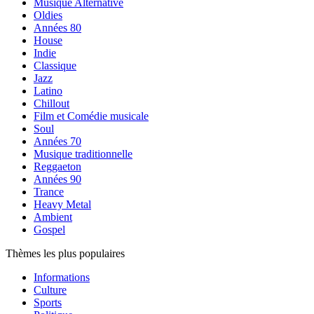
Musique Alternative
Oldies
Années 80
House
Indie
Classique
Jazz
Latino
Chillout
Film et Comédie musicale
Soul
Années 70
Musique traditionnelle
Reggaeton
Années 90
Trance
Heavy Metal
Ambient
Gospel
Thèmes les plus populaires
Informations
Culture
Sports