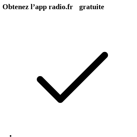
Obtenez l’app radio.fr gratuite