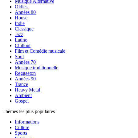
Musique Alternative
Oldies
Années 80
House
Indie
Classique
Jazz
Latino
Chillout
Film et Comédie musicale
Soul
Années 70
Musique traditionnelle
Reggaeton
Années 90
Trance
Heavy Metal
Ambient
Gospel
Thèmes les plus populaires
Informations
Culture
Sports