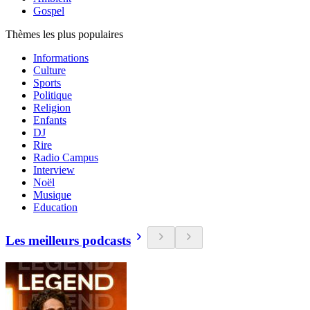
Gospel
Thèmes les plus populaires
Informations
Culture
Sports
Politique
Religion
Enfants
DJ
Rire
Radio Campus
Interview
Noël
Musique
Education
Les meilleurs podcasts