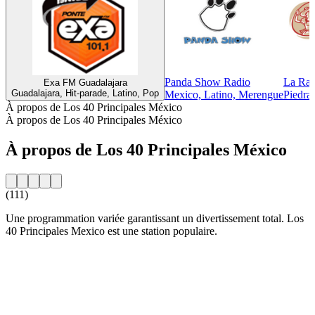
Panda Show Radio
La Ran
Exa FM Guadalajara
Guadalajara, Hit-parade, Latino, Pop
Mexico, Latino, Merengue
Piedra
À propos de Los 40 Principales México
À propos de Los 40 Principales México
À propos de Los 40 Principales México
(111)
Une programmation variée garantissant un divertissement total. Los
40 Principales Mexico est une station populaire.
Site web de la radio