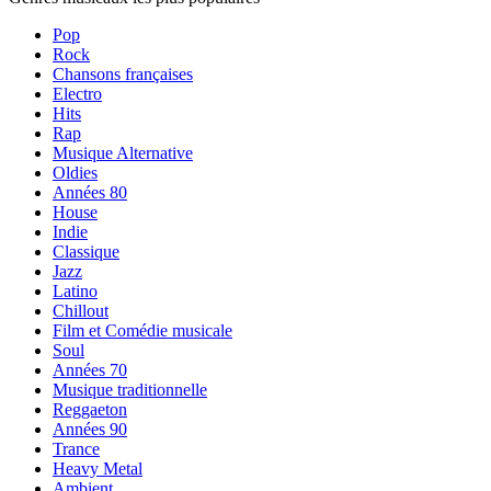
Pop
Rock
Chansons françaises
Electro
Hits
Rap
Musique Alternative
Oldies
Années 80
House
Indie
Classique
Jazz
Latino
Chillout
Film et Comédie musicale
Soul
Années 70
Musique traditionnelle
Reggaeton
Années 90
Trance
Heavy Metal
Ambient