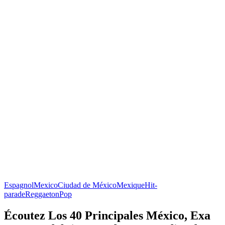
Espagnol
Mexico
Ciudad de México
Mexique
Hit-
parade
Reggaeton
Pop
Écoutez Los 40 Principales México, Exa