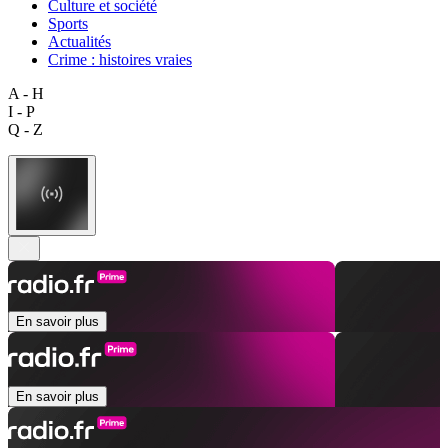
Culture et société
Sports
Actualités
Crime : histoires vraies
A - H
I - P
Q - Z
En savoir plus
En savoir plus