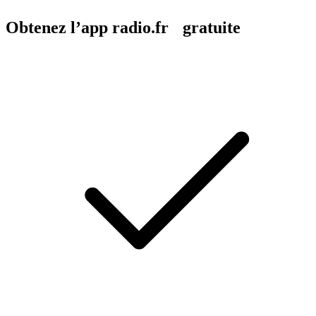
Obtenez l’app radio.fr gratuite