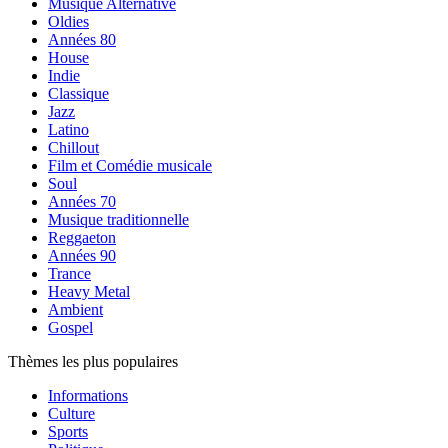
Musique Alternative
Oldies
Années 80
House
Indie
Classique
Jazz
Latino
Chillout
Film et Comédie musicale
Soul
Années 70
Musique traditionnelle
Reggaeton
Années 90
Trance
Heavy Metal
Ambient
Gospel
Thèmes les plus populaires
Informations
Culture
Sports