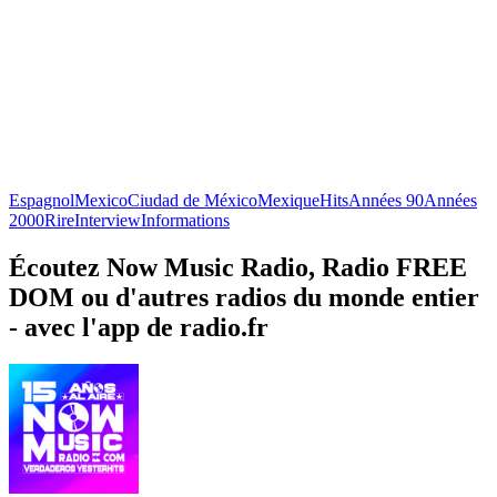
Espagnol
Mexico
Ciudad de México
Mexique
Hits
Années 90
Années
2000
Rire
Interview
Informations
Écoutez Now Music Radio, Radio FREE
DOM ou d'autres radios du monde entier
- avec l'app de radio.fr