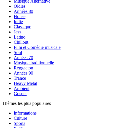
Musique Alternative
Oldies
Années 80
House
Indie
Classique
Jazz
Latino
Chillout
Film et Comédie musicale
Soul
Années 70
Musique traditionnelle
Reggaeton
Années 90
Trance
Heavy Metal
Ambient
Gospel
Thèmes les plus populaires
Informations
Culture
Sports