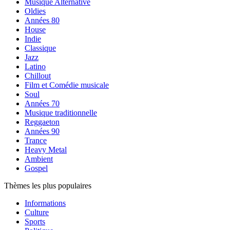
Musique Alternative
Oldies
Années 80
House
Indie
Classique
Jazz
Latino
Chillout
Film et Comédie musicale
Soul
Années 70
Musique traditionnelle
Reggaeton
Années 90
Trance
Heavy Metal
Ambient
Gospel
Thèmes les plus populaires
Informations
Culture
Sports