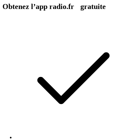
Obtenez l’app radio.fr gratuite