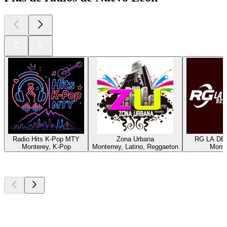
Radio Hits K-Pop MTY
Zona Urbana
RG LA DE
Monterey, K-Pop
Monterrey, Latino, Reggaeton
Monte
Les meilleurs
podcasts
Les meilleurs
podcasts
Les meilleurs
podcasts