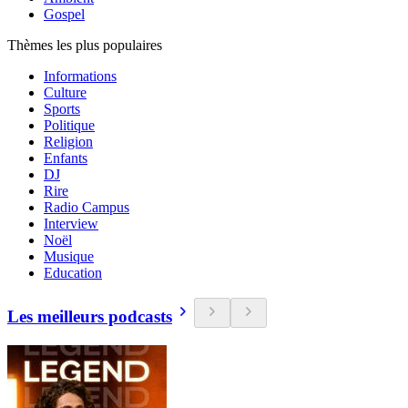
Gospel
Thèmes les plus populaires
Informations
Culture
Sports
Politique
Religion
Enfants
DJ
Rire
Radio Campus
Interview
Noël
Musique
Education
Les meilleurs podcasts