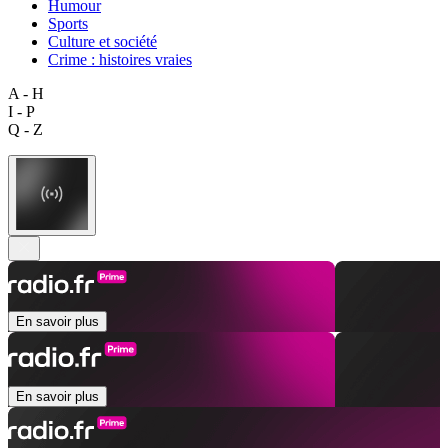
Humour
Sports
Culture et société
Crime : histoires vraies
A - H
I - P
Q - Z
En savoir plus
En savoir plus