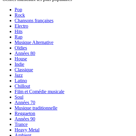
Pop
Rock
Chansons françaises
Electro
Hits
Rap
Musique Alternative
Oldies
Années 80
House
Indie
Classique
Jazz
Latino
Chillout
Film et Comédie musicale
Soul
Années 70
Musique traditionnelle
Reggaeton
Années 90
Trance
Heavy Metal
Ambient