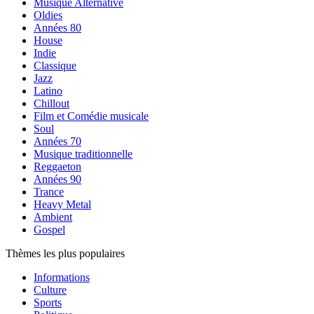
Musique Alternative
Oldies
Années 80
House
Indie
Classique
Jazz
Latino
Chillout
Film et Comédie musicale
Soul
Années 70
Musique traditionnelle
Reggaeton
Années 90
Trance
Heavy Metal
Ambient
Gospel
Thèmes les plus populaires
Informations
Culture
Sports