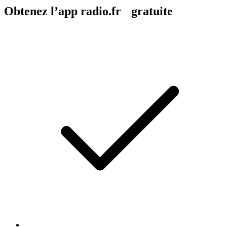
Obtenez l’app radio.fr gratuite