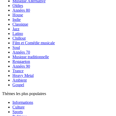
Musique Alternative
Oldies
Années 80
House
Indie
Classique
Jazz
Latino
Chillout
Film et Comédie musicale
Soul
Années 70
Musique traditionnelle
Reggaeton
Années 90
Trance
Heavy Metal
Ambient
Gospel
Thèmes les plus populaires
Informations
Culture
Sports