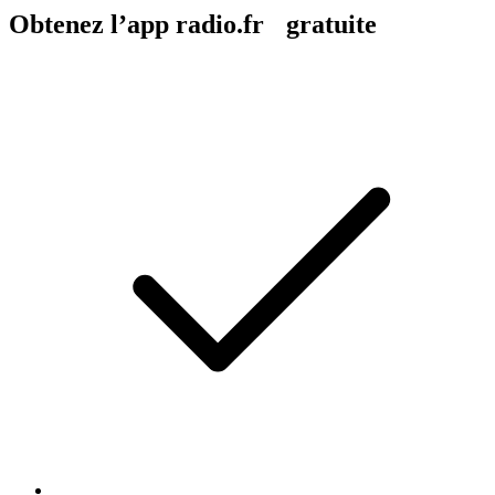
Obtenez l’app radio.fr gratuite