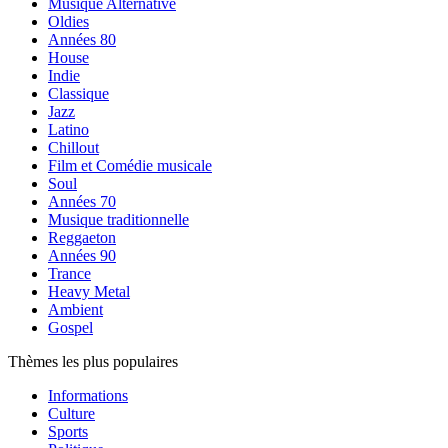
Musique Alternative
Oldies
Années 80
House
Indie
Classique
Jazz
Latino
Chillout
Film et Comédie musicale
Soul
Années 70
Musique traditionnelle
Reggaeton
Années 90
Trance
Heavy Metal
Ambient
Gospel
Thèmes les plus populaires
Informations
Culture
Sports