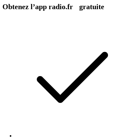
Obtenez l’app radio.fr gratuite