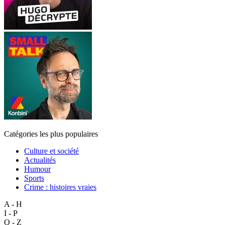
Catégories les plus populaires
Culture et société
Actualités
Humour
Sports
Crime : histoires vraies
A - H
I - P
Q - Z