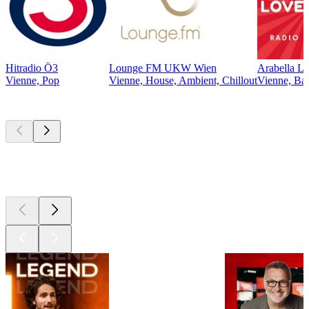
Hitradio Ö3
Lounge FM UKW Wien
Arabella L
Vienne, Pop
Vienne, House, Ambient, Chillout
Vienne, Bal
Les meilleurs
podcasts
Les meilleurs
podcasts
Les meilleurs
podcasts