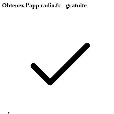
Obtenez l’app radio.fr gratuite