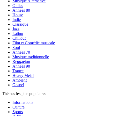
Musique Alternative
Oldies
Années 80
House
Indie
Classique
Jazz
Latino
Chillout
Film et Comédie musicale
Soul
Années 70
Musique traditionnelle
Reggaeton
Années 90
Trance
Heavy Metal
Ambient
Gospel
Thèmes les plus populaires
Informations
Culture
Sports