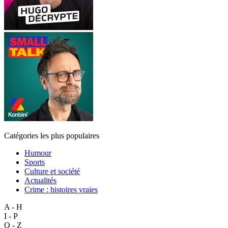
Catégories les plus populaires
Humour
Sports
Culture et société
Actualités
Crime : histoires vraies
A - H
I - P
Q - Z