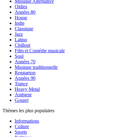
Musique Alternative
Oldies
Années 80
House
Indie
Classique
Jazz
Latino
Chillout
Film et Comédie musicale
Soul
Années 70
Musique traditionnelle
Reggaeton
Années 90
Trance
Heavy Metal
Ambient
Gospel
Thèmes les plus populaires
Informations
Culture
Sports