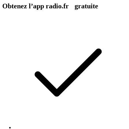
Obtenez l’app radio.fr gratuite