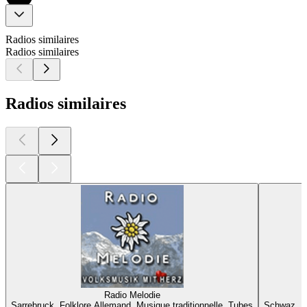
Radios similaires
Radios similaires
Radios similaires
Radio Melodie
Sarrebruck, Folklore Allemand, Musique traditionnelle, Tubes
Schwaz, Fo