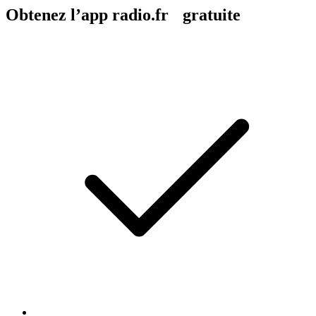
Obtenez l’app radio.fr gratuite