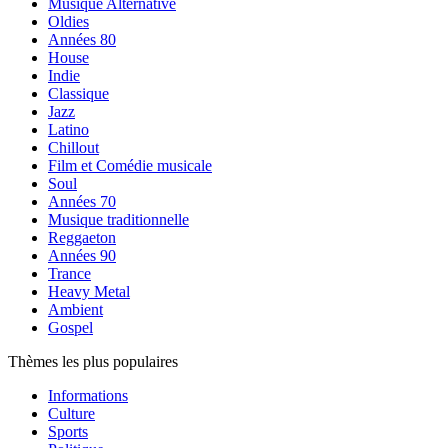
Musique Alternative
Oldies
Années 80
House
Indie
Classique
Jazz
Latino
Chillout
Film et Comédie musicale
Soul
Années 70
Musique traditionnelle
Reggaeton
Années 90
Trance
Heavy Metal
Ambient
Gospel
Thèmes les plus populaires
Informations
Culture
Sports