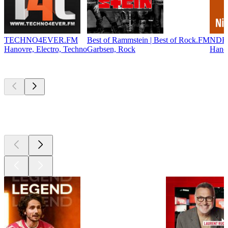
TECHNO4EVER.FM
Best of Rammstein | Best of Rock.FM
NDR 
Hanovre, Electro, Techno
Garbsen, Rock
Hanov
Les meilleurs
podcasts
Les meilleurs
podcasts
Les meilleurs
podcasts