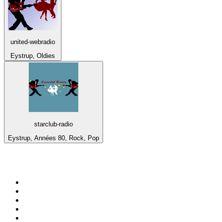
united-webradio
Eystrup, Oldies
starclub-radio
Eystrup, Années 80, Rock, Pop
Top 100 sur
radio.fr
1
.
RMC Info Talk Sport
2
.
RTL
3
.
France Info
4
.
Europe 1
5
.
Radio FREE DOM