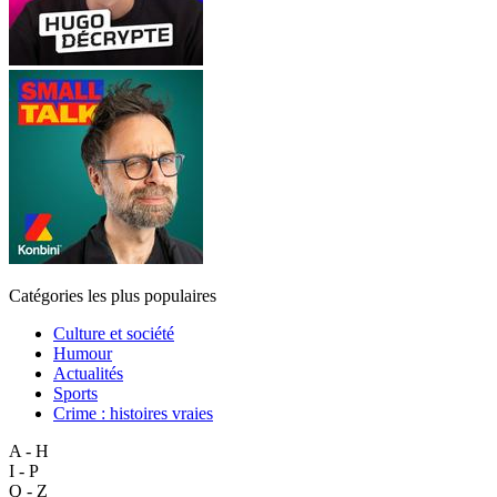
Catégories les plus populaires
Culture et société
Humour
Actualités
Sports
Crime : histoires vraies
A - H
I - P
Q - Z