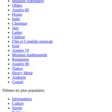
Musique Alternative
Oldies
Années 80
House
Indie
Classique
Jazz
Latino
Chillout
Film et Comédie musicale
Soul
Années 70
Musique traditionnelle
Reggaeton
Années 90
Trance
Heavy Metal
Ambient
Gospel
Thèmes les plus populaires
Informations
Culture
Sports