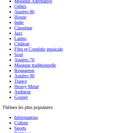
Musique Alternative
Oldies
Années 80
House
Indie
Classique
Jazz
Latino
Chillout
Film et Comédie musicale
Soul
Années 70
Musique traditionnelle
Reggaeton
Années 90
Trance
Heavy Metal
Ambient
Gospel
Thèmes les plus populaires
Informations
Culture
Sports