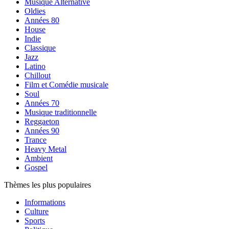
Musique Alternative
Oldies
Années 80
House
Indie
Classique
Jazz
Latino
Chillout
Film et Comédie musicale
Soul
Années 70
Musique traditionnelle
Reggaeton
Années 90
Trance
Heavy Metal
Ambient
Gospel
Thèmes les plus populaires
Informations
Culture
Sports