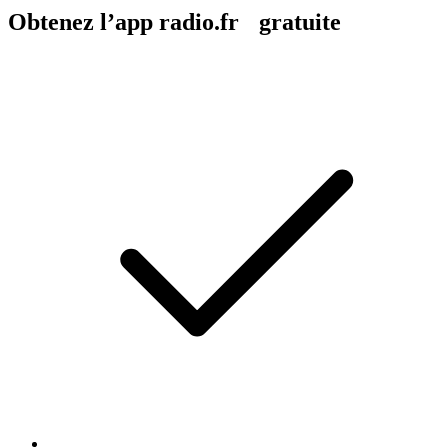
Obtenez l’app radio.fr gratuite