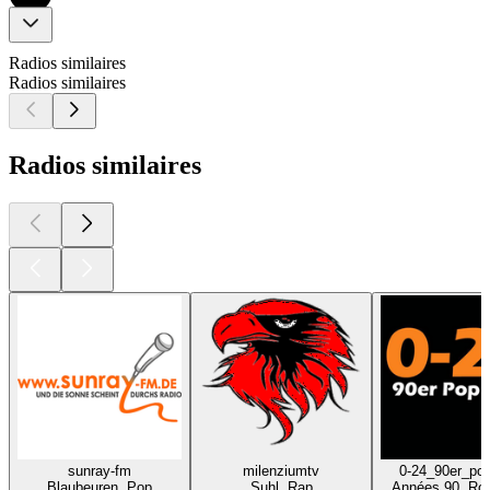
Radios similaires
Radios similaires
Radios similaires
sunray-fm
milenziumtv
0-24_90er_po
Blaubeuren, Pop
Suhl, Rap
Années 90, Ro