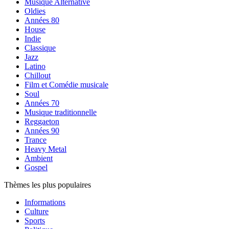
Musique Alternative
Oldies
Années 80
House
Indie
Classique
Jazz
Latino
Chillout
Film et Comédie musicale
Soul
Années 70
Musique traditionnelle
Reggaeton
Années 90
Trance
Heavy Metal
Ambient
Gospel
Thèmes les plus populaires
Informations
Culture
Sports