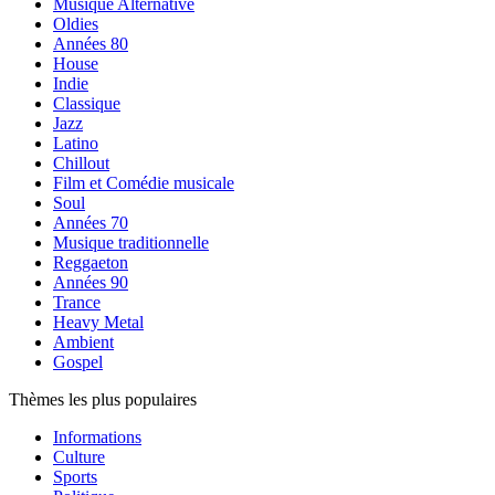
Musique Alternative
Oldies
Années 80
House
Indie
Classique
Jazz
Latino
Chillout
Film et Comédie musicale
Soul
Années 70
Musique traditionnelle
Reggaeton
Années 90
Trance
Heavy Metal
Ambient
Gospel
Thèmes les plus populaires
Informations
Culture
Sports