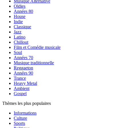
Musique Alternative
Oldies
Années 80
House
Indie
Classique
Jazz
Latino
Chillout
Film et Comédie musicale
Soul
Années 70
Musique traditionnelle
Reggaeton
Années 90
Trance
Heavy Metal
Ambient
Gospel
Thèmes les plus populaires
Informations
Culture
Sports