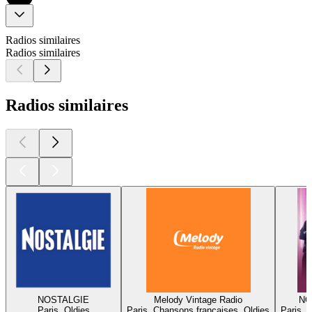
Radios similaires
Radios similaires
Radios similaires
NOSTALGIE
Melody Vintage Radio
NO
Paris, Oldies
Paris, Chansons françaises, Oldies
Paris, 