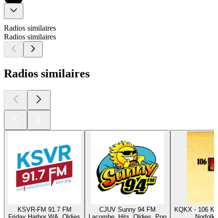
Radios similaires
Radios similaires
Radios similaires
KSVR-FM 91.7 FM
CJUV Sunny 94 FM
KQKX - 106 Ki
Friday Harbor WA, Oldies
Lacombe, Hits, Oldies, Pop
Norfolk