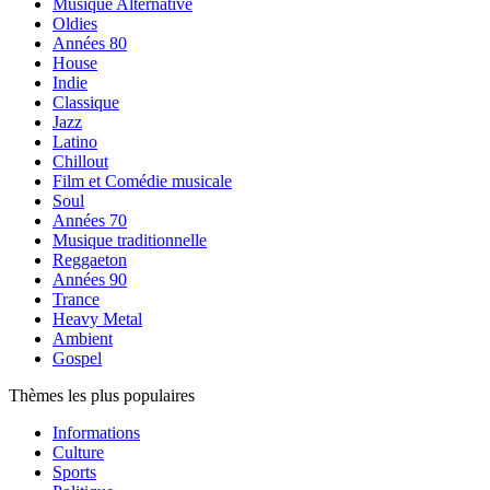
Musique Alternative
Oldies
Années 80
House
Indie
Classique
Jazz
Latino
Chillout
Film et Comédie musicale
Soul
Années 70
Musique traditionnelle
Reggaeton
Années 90
Trance
Heavy Metal
Ambient
Gospel
Thèmes les plus populaires
Informations
Culture
Sports