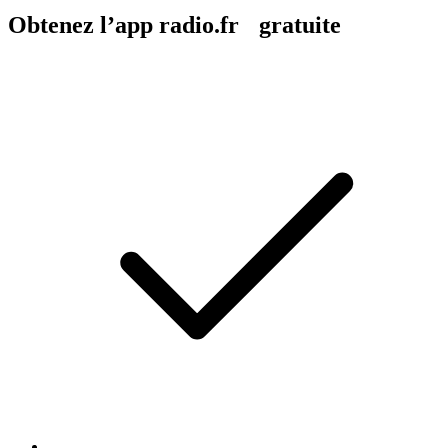
Obtenez l’app radio.fr gratuite