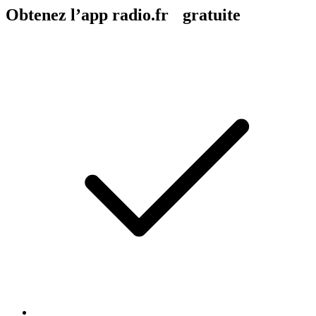
Obtenez l’app radio.fr gratuite