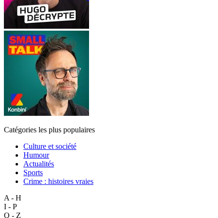
Catégories les plus populaires
Culture et société
Humour
Actualités
Sports
Crime : histoires vraies
A - H
I - P
Q - Z