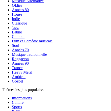
Musique Alternative
Oldies
Années 80
House
Indie
Classique
Jazz
Latino
Chillout
Film et Comédie musicale
Soul
Années 70
Musique traditionnelle
Reggaeton
Années 90
Trance
Heavy Metal
Ambient
Gospel
Thèmes les plus populaires
Informations
Culture
Sports