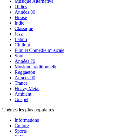
Musique Alternative
Oldies
Années 80
House
Indie
Classique
Jazz
Latino
Chillout
Film et Comédie musicale
Soul
Années 70
Musique traditionnelle
Reggaeton
Années 90
Trance
Heavy Metal
Ambient
Gospel
Thèmes les plus populaires
Informations
Culture
Sports