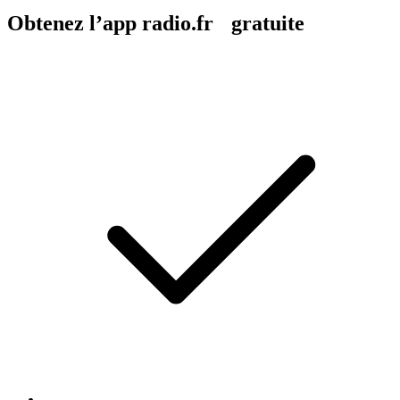
Obtenez l’app radio.fr gratuite