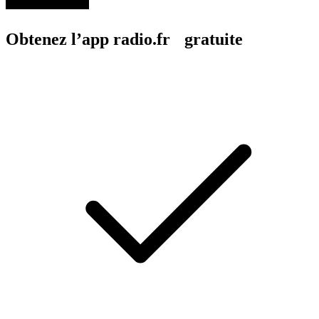
Obtenez l’app radio.fr gratuite