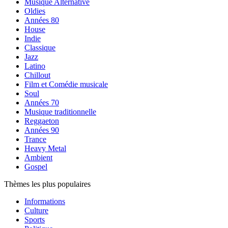
Musique Alternative
Oldies
Années 80
House
Indie
Classique
Jazz
Latino
Chillout
Film et Comédie musicale
Soul
Années 70
Musique traditionnelle
Reggaeton
Années 90
Trance
Heavy Metal
Ambient
Gospel
Thèmes les plus populaires
Informations
Culture
Sports