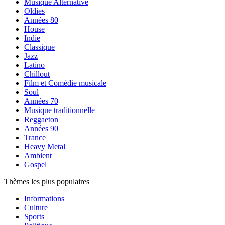
Musique Alternative
Oldies
Années 80
House
Indie
Classique
Jazz
Latino
Chillout
Film et Comédie musicale
Soul
Années 70
Musique traditionnelle
Reggaeton
Années 90
Trance
Heavy Metal
Ambient
Gospel
Thèmes les plus populaires
Informations
Culture
Sports