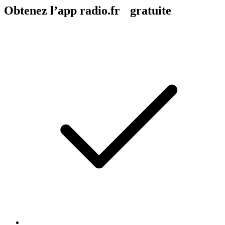
Obtenez l’app radio.fr gratuite