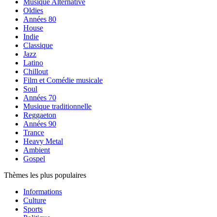
Musique Alternative
Oldies
Années 80
House
Indie
Classique
Jazz
Latino
Chillout
Film et Comédie musicale
Soul
Années 70
Musique traditionnelle
Reggaeton
Années 90
Trance
Heavy Metal
Ambient
Gospel
Thèmes les plus populaires
Informations
Culture
Sports