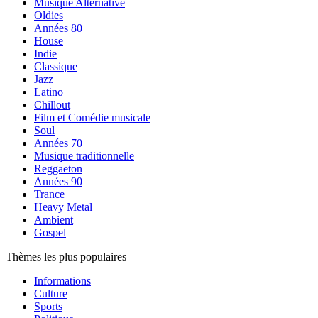
Musique Alternative
Oldies
Années 80
House
Indie
Classique
Jazz
Latino
Chillout
Film et Comédie musicale
Soul
Années 70
Musique traditionnelle
Reggaeton
Années 90
Trance
Heavy Metal
Ambient
Gospel
Thèmes les plus populaires
Informations
Culture
Sports