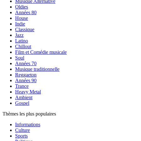
Musique Alternative
Oldies
Années 80
House
Indie
Classique
Jazz
Latino
Chillout
Film et Comédie musicale
Soul
Années 70
Musique traditionnelle
Reggaeton
Années 90
Trance
Heavy Metal
Ambient
Gospel
Thèmes les plus populaires
Informations
Culture
Sports