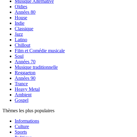
Musique Alternative
Oldies
Années 80
House
Indie
Classique
Jazz
Latino
Chillout
Film et Comédie musicale
Soul
Années 70
Musique traditionnelle
Reggaeton
Années 90
Trance
Heavy Metal
Ambient
Gospel
Thèmes les plus populaires
Informations
Culture
Sports