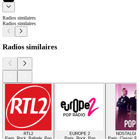
Radios similaires
Radios similaires
Radios similaires
RTL2
EUROPE 2
NOSTALGIE
Paris, Rock, Ballade, Pop
Paris, Rock, Pop
Paris, Classic R