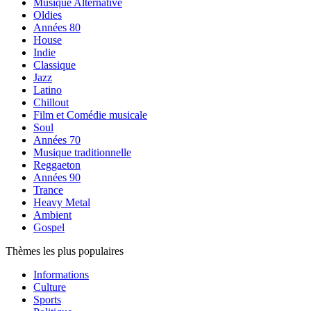
Musique Alternative
Oldies
Années 80
House
Indie
Classique
Jazz
Latino
Chillout
Film et Comédie musicale
Soul
Années 70
Musique traditionnelle
Reggaeton
Années 90
Trance
Heavy Metal
Ambient
Gospel
Thèmes les plus populaires
Informations
Culture
Sports