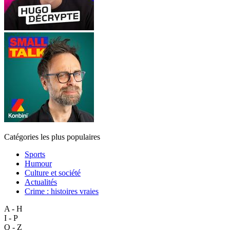
Catégories les plus populaires
Sports
Humour
Culture et société
Actualités
Crime : histoires vraies
A - H
I - P
Q - Z