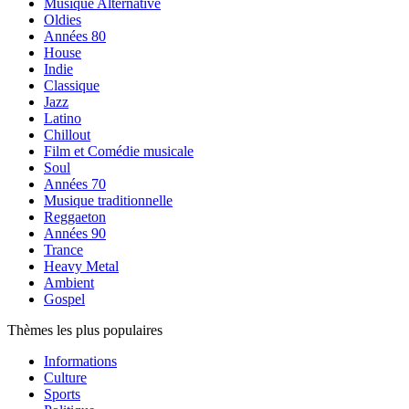
Musique Alternative
Oldies
Années 80
House
Indie
Classique
Jazz
Latino
Chillout
Film et Comédie musicale
Soul
Années 70
Musique traditionnelle
Reggaeton
Années 90
Trance
Heavy Metal
Ambient
Gospel
Thèmes les plus populaires
Informations
Culture
Sports