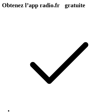
Obtenez l’app radio.fr gratuite