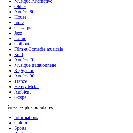
Musique Alternative
Oldies
Années 80
House
Indie
Classique
Jazz
Latino
Chillout
Film et Comédie musicale
Soul
Années 70
Musique traditionnelle
Reggaeton
Années 90
Trance
Heavy Metal
Ambient
Gospel
Thèmes les plus populaires
Informations
Culture
Sports