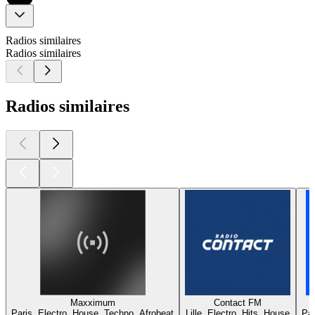
Radios similaires
Radios similaires
Radios similaires
Maxximum
Contact FM
Paris, Electro, House, Techno, Afrobeat
Lille, Electro, Hits, House
Par