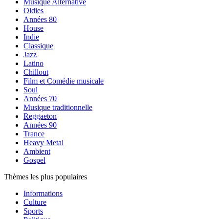
Musique Alternative
Oldies
Années 80
House
Indie
Classique
Jazz
Latino
Chillout
Film et Comédie musicale
Soul
Années 70
Musique traditionnelle
Reggaeton
Années 90
Trance
Heavy Metal
Ambient
Gospel
Thèmes les plus populaires
Informations
Culture
Sports