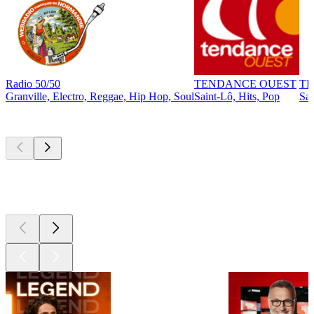
Radio 50/50
TENDANCE OUEST
TE
Granville, Electro, Reggae, Hip Hop, Soul
Saint-Lô, Hits, Pop
Sai
Les meilleurs
podcasts
Les meilleurs
podcasts
Les meilleurs
podcasts