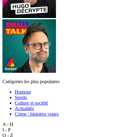
Catégories les plus populaires
Humour
Sports
Culture et société
Actualités
Crime : histoires vraies
A - H
I - P
Q - Z