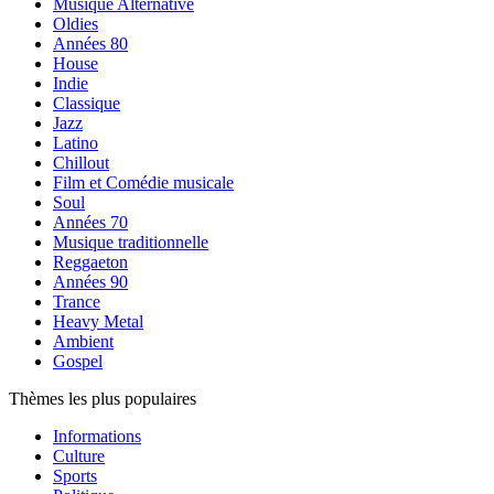
Musique Alternative
Oldies
Années 80
House
Indie
Classique
Jazz
Latino
Chillout
Film et Comédie musicale
Soul
Années 70
Musique traditionnelle
Reggaeton
Années 90
Trance
Heavy Metal
Ambient
Gospel
Thèmes les plus populaires
Informations
Culture
Sports