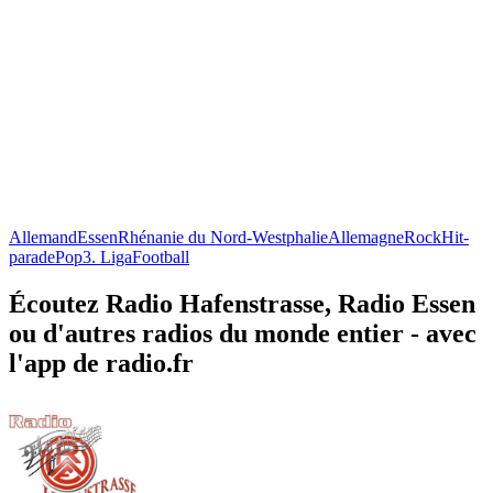
Allemand
Essen
Rhénanie du Nord-Westphalie
Allemagne
Rock
Hit-
parade
Pop
3. Liga
Football
Écoutez Radio Hafenstrasse, Radio Essen
ou d'autres radios du monde entier - avec
l'app de radio.fr