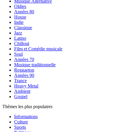
Musique Alternative
Oldies
Années 80
House
Indie
Classique
Jazz
Latino
Chillout
Film et Comédie musicale
Soul
Années 70
Musique traditionnelle
Reggaeton
Années 90
Trance
Heavy Metal
Ambient
Gospel
Thèmes les plus populaires
Informations
Culture
Sports