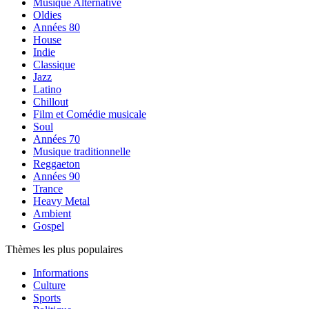
Musique Alternative
Oldies
Années 80
House
Indie
Classique
Jazz
Latino
Chillout
Film et Comédie musicale
Soul
Années 70
Musique traditionnelle
Reggaeton
Années 90
Trance
Heavy Metal
Ambient
Gospel
Thèmes les plus populaires
Informations
Culture
Sports