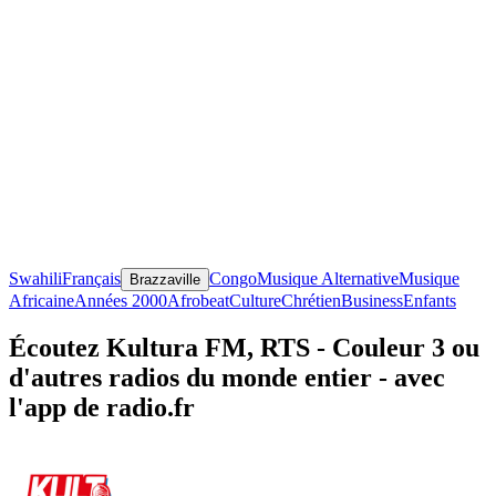
Swahili
Français
Congo
Musique Alternative
Musique
Brazzaville
Africaine
Années 2000
Afrobeat
Culture
Chrétien
Business
Enfants
Écoutez Kultura FM, RTS - Couleur 3 ou
d'autres radios du monde entier - avec
l'app de radio.fr