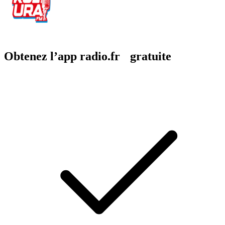
Obtenez l’app radio.fr gratuite