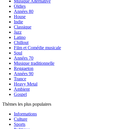
Musique Alternative
Oldies
Années 80
House
Indie
Classique
Jazz
Latino
Chillout
Film et Comédie musicale
Soul
Années 70
Musique traditionnelle
Reggaeton
Années 90
Trance
Heavy Metal
Ambient
Gospel
Thèmes les plus populaires
Informations
Culture
Sports