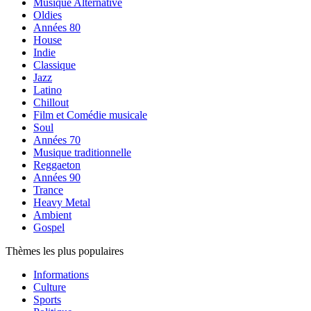
Musique Alternative
Oldies
Années 80
House
Indie
Classique
Jazz
Latino
Chillout
Film et Comédie musicale
Soul
Années 70
Musique traditionnelle
Reggaeton
Années 90
Trance
Heavy Metal
Ambient
Gospel
Thèmes les plus populaires
Informations
Culture
Sports