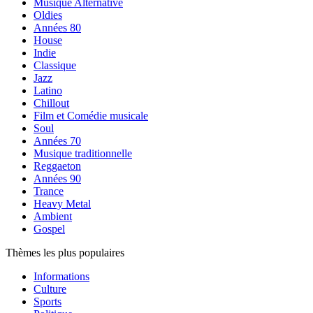
Musique Alternative
Oldies
Années 80
House
Indie
Classique
Jazz
Latino
Chillout
Film et Comédie musicale
Soul
Années 70
Musique traditionnelle
Reggaeton
Années 90
Trance
Heavy Metal
Ambient
Gospel
Thèmes les plus populaires
Informations
Culture
Sports