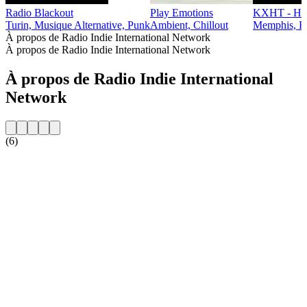
Radio Blackout
Play Emotions
KXHT - HO
Turin, Musique Alternative, Punk
Ambient, Chillout
Memphis, Ra
À propos de Radio Indie International Network
À propos de Radio Indie International Network
À propos de Radio Indie International
Network
(6)
Site web de la radio