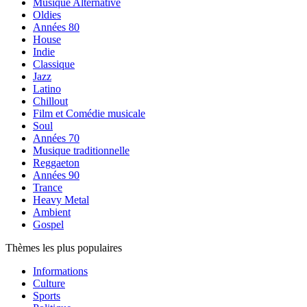
Musique Alternative
Oldies
Années 80
House
Indie
Classique
Jazz
Latino
Chillout
Film et Comédie musicale
Soul
Années 70
Musique traditionnelle
Reggaeton
Années 90
Trance
Heavy Metal
Ambient
Gospel
Thèmes les plus populaires
Informations
Culture
Sports