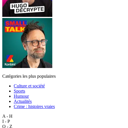
Catégories les plus populaires
Culture et société
Sports
Humour
Actualités
Crime : histoires vraies
A - H
I - P
Q - Z