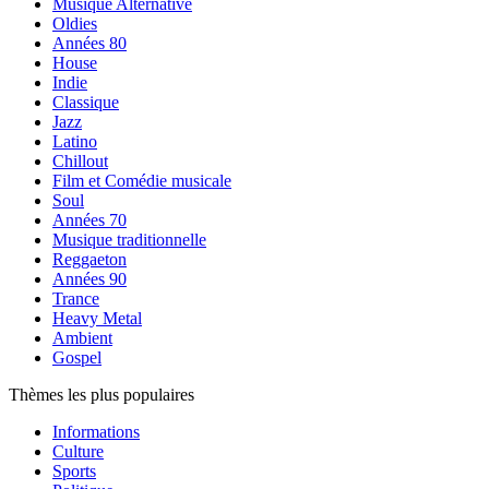
Musique Alternative
Oldies
Années 80
House
Indie
Classique
Jazz
Latino
Chillout
Film et Comédie musicale
Soul
Années 70
Musique traditionnelle
Reggaeton
Années 90
Trance
Heavy Metal
Ambient
Gospel
Thèmes les plus populaires
Informations
Culture
Sports