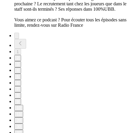
prochaine ? Le recrutement tant chez les joueurs que dans le
staff sont-ils terminés ? Ses réponses dans 100%UBB.
Vous aimez ce podcast ? Pour écouter tous les épisodes sans
limite, rendez-vous sur Radio France
1
2
3
4
5
6
7
8
9
10
11
20
30
37