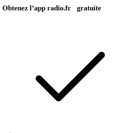
Obtenez l’app radio.fr gratuite