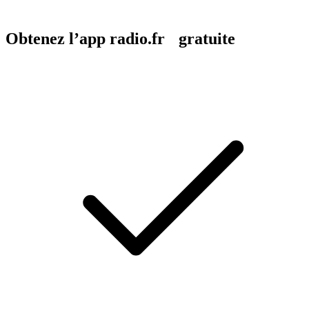
Obtenez l’app radio.fr gratuite