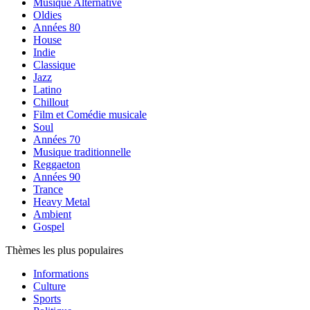
Musique Alternative
Oldies
Années 80
House
Indie
Classique
Jazz
Latino
Chillout
Film et Comédie musicale
Soul
Années 70
Musique traditionnelle
Reggaeton
Années 90
Trance
Heavy Metal
Ambient
Gospel
Thèmes les plus populaires
Informations
Culture
Sports